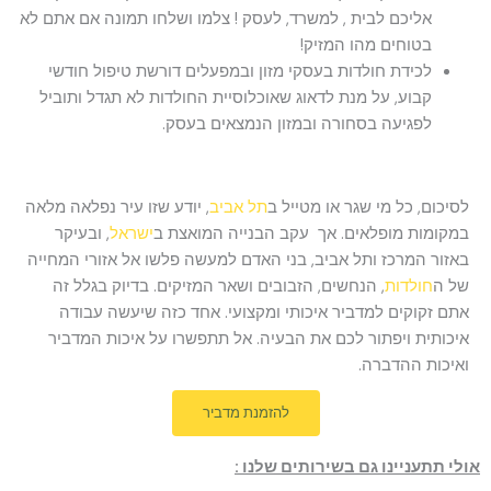
אליכם לבית , למשרד, לעסק ! צלמו ושלחו תמונה אם אתם לא
בטוחים מהו המזיק!
לכידת חולדות בעסקי מזון ובמפעלים דורשת טיפול חודשי
קבוע, על מנת לדאוג שאוכלוסיית החולדות לא תגדל ותוביל
לפגיעה בסחורה ובמזון הנמצאים בעסק.
לסיכום, כל מי שגר או מטייל ב
תל אביב
, יודע שזו עיר נפלאה מלאה
במקומות מופלאים. אך עקב הבנייה המואצת ב
ישראל
, ובעיקר
באזור המרכז ותל אביב, בני האדם למעשה פלשו אל אזורי המחייה
של ה
חולדות
, הנחשים, הזבובים ושאר המזיקים. בדיוק בגלל זה
אתם זקוקים למדביר איכותי ומקצועי. אחד כזה שיעשה עבודה
איכותית ויפתור לכם את הבעיה. אל תתפשרו על איכות המדביר
ואיכות ההדברה.
להזמנת מדביר
אולי תתעניינו גם בשירותים שלנו :