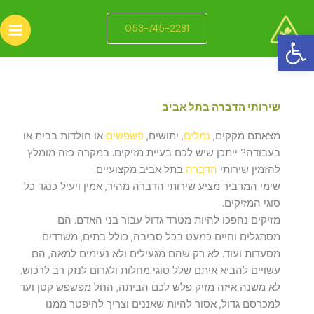
ילוג
תוכן
053-745-2281
פתח סרגל נגישות
שירותי הדברה בתל אביב
מצאתם מקקים,
נמלים
, יתושים,
פשפשים
או חולדות בבית או
בעבודה? ייתכן שיש לכם בעיית מזיקים. במקרה כזה מומלץ
להזמין שירותי
הדברה
בתל אביב מקצועיים.
שימי המדביר מציע שירותי הדברה מהיר, אמין ויעיל כנגד כל
סוגי המזיקים.
מזיקים נהפכו להיות מטרד גדול עבור בני האדם. הם
מסתגלים וחיים כמעט בכל סביבה, כולל בתים, משרדים
מסעדות ועוד. לא רק שהם מגעילים ולא נעימים למאה, הם
עשויים להביא איתם שלל סוגי מחלות ולגרום לנזק רב לרכוש.
לא משנה איזה מזיק פלש לכם הביתה, החל מפשפש קטן ועד
למכרסם גדול, אסור להיות שאננים וצריך להיפטר ממנו