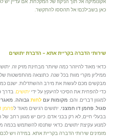
אקונומיקה אל תוך הניקוז של המקלחת. אם עדיין יש ל
כאן בשבילכם! אל תהססו להתקשר.
שירותי הדברה בקריית אתא - הדברת יתושים
כדאי מאוד להיזהר כמה שיותר מבחינת מזיק זה. יתוש
ממיליון מקרי מוות בכל שנה. כתוצאה מהתפשטות של
מבקשים מכם לעשות את מירב ההשתדלות. ישנם כמ
כדי להפחית את הסיכוי להיעקץ על ידי
יתושים
. בדרך 
למגוון דברים. והם:
מקומות עם
לחות
גבוהה. מאגרי 
סגול. פחמן דו חמצני.
יתושים רגישים מאוד ל
פחמן ד
בבעלי חיים, לא רק בבני אדם. כיום יש מגוון רחב של 
למנוע עקיצת יתושים. כדאי שתנסו להשתמש בכמה מ
מזמינים שירותי הדברה בקריית אתא.
במידה ויש לכם 