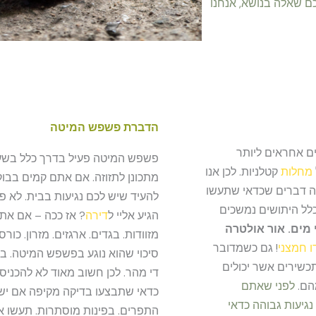
כם שאלה בנושא, אנחנו
הדברת פשפש המיטה
ים אחראים ליותר
פשפש המיטה פעיל בדרך כלל בשעות
מחלות
קטלניות. לכן אנו
מתכונן לתזוזה. אם אתם קמים בבוקר
ה דברים שכדאי שתעשו
להעיד שיש לכם נגיעות בבית. לא פ
כלל היתושים נמשכים
הגיע אליי ל
דירה
? אז ככה – אם אתם
מים. אור אולטרה
מזוודות. בגדים. ארגזים. מזרון. כור
ו חמצני
! גם כשמדובר
סיכוי שהוא נוגע בפשפש המיטה. 
תכשירים אשר יכולים
די מהר. לכן חשוב מאוד לא להכניס 
הם.
לפני שאתם
כדאי שתבצעו בדיקה מקיפה אם יש 
נגיעות גבוהה כדאי
התפרים. בפינות מוסתרות. תעשו א