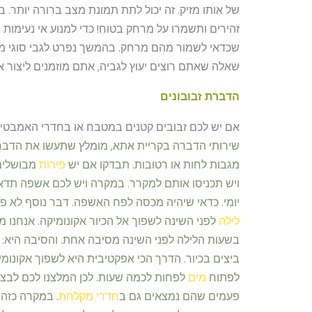
של אותו מזיק. זה יכול לתת תמונת מצב ברורה יותר. 
זהירים ותשמרו על מרחק בטוח! כדי למנוע אי נעימות מ
שכדאי לשמור מהם מרחק. בהמשך נפרט לגבי סוגי מזי
שאלה שאתם רוצים יעוץ לגביה, אתם מוזמנים ליצור א
הדברת זבובונים
אם יש לכם זבובים קטנים במטבח או בחדרי האמבטי
שירותי הדברה בקריית אתא,
מומלץ שתעשו את הדברי
מגבות לחות או רטובות. תבדקו אם יש
פירות
מבושלים
ויש תכניסו אותם למקרר. במקרה ויש לכם אשפה תדאג
יומי. כדאי שיהיה מכסה לפח האשפה. דבר נוסף לא פ
לילה
לפני השינה לשפוך אל הכיור אקונומיקה. אנחנו
בשעות הלילה לפני השינה מסיבה אחת. והסיבה היא: 
ביצים בכיור. הדרך הכי אפקטיבית היא לשפוך אקונומ
לפתוח
מים
לפחות לכמה שעות. לכן המלצנו לכם לבצע
פעמים שהם נמצאים גם ב
חדרי מקלחת
. במקרה כזה