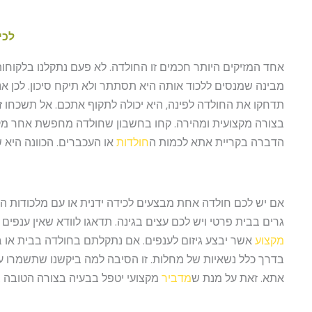
לכי
אחד המזיקים היותר חכמים זו החולדה. לא פעם נתקלנו בלקוחות
מבינה שמנסים ללכוד אותה היא תסתתר ולא תיקח סיכון. לכן 
תדחקו את החולדה לפינה, היא יכולה לתקוף אתכם. אל תשכחו ז
בצורה מקצועית ומהירה. קחו בחשבון שחולדה מחפשת אחר מקור
הדברה בקריית אתא לכמות ה
חולדות
או העכברים. הכוונה היא 
אם יש לכם חולדה אחת מבצעים לכידה ידנית או עם מלכודות הו
גרים בבית פרטי ויש לכם עצים בגינה. תדאגו לוודא שאין ענפים
מקצוע
אשר יבצע גיזום לענפים. אם נתקלתם בחולדה בבית או 
בדרך כלל נשאיות של מחלות. זו הסיבה למה ביקשנו שתשמרו על 
אתא. זאת על מנת ש
מדביר
מקצועי יטפל בבעיה בצורה הטובה ב