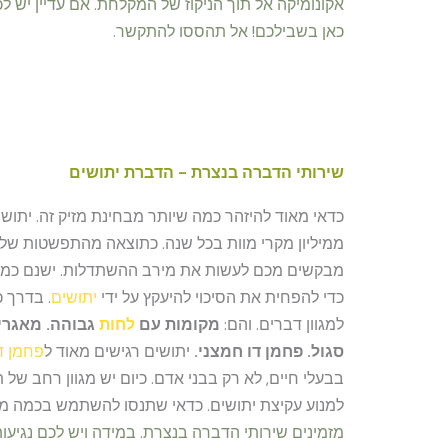
אקונומיקה אל תוך הניקוז של המקלחת. אם עדיין יש ל
כאן בשבילכם! אל תהססו להתקשר.
שירותי הדברה בנצרת - הדברת יתושים
כדאי מאוד להיזהר כמה שיותר מבחינת מזיק זה. יתוש
ממיליון מקרי מוות בכל שנה. כתוצאה מהתפשטות של
מבקשים מכם לעשות את מירב ההשתדלות. ישנם כמ
כדי להפחית את הסיכוי להיעקץ על ידי
יתושים
. בדרך 
למגוון דברים. והם:
מקומות עם
לחות
גבוהה. מאגרי 
סגול. פחמן דו חמצני.
יתושים רגישים מאוד ל
פחמן ד
בבעלי חיים, לא רק בבני אדם. כיום יש מגוון רחב של 
למנוע עקיצת יתושים. כדאי שתנסו להשתמש בכמה מ
מזמינים שירותי הדברה בנצרת.
במידה ויש לכם נגיעו