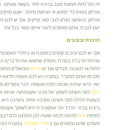
זה יכול לתת תמונת מצב ברורה יותר. בקשה מאתנו: ת
מרחק בטוח! כדי למנוע אי נעימות מיותר. ישנם מזיק
מרחק. בהמשך נפרט לגבי סוגי מזיקים. אם יש לכם כ
יעוץ לגביה, אתם מוזמנים ליצור איתנו קשר בכל עת.
הדברת זבובונים
אם יש לכם זבובים קטנים במטבח או בחדרי האמבטי
שירותי הדברה בנצרת,
מומלץ שתעשו את הדברים הבא
לחות או רטובות. תבדקו אם יש
פירות
מבושלים מחוץ ל
תכניסו אותם למקרר. במקרה ויש לכם אשפה תדאגו ל
יומי. כדאי שיהיה מכסה לפח האשפה. דבר נוסף לא פ
לילה
לפני השינה לשפוך אל הכיור אקונומיקה. אנחנו
בשעות הלילה לפני השינה מסיבה אחת. והסיבה היא: 
ביצים בכיור. הדרך הכי אפקטיבית היא לשפוך אקונומ
לפתוח
מים
לפחות לכמה שעות. לכן המלצנו לכם לבצע
פעמים שהם נמצאים גם ב
חדרי מקלחת
. במקרה כזה