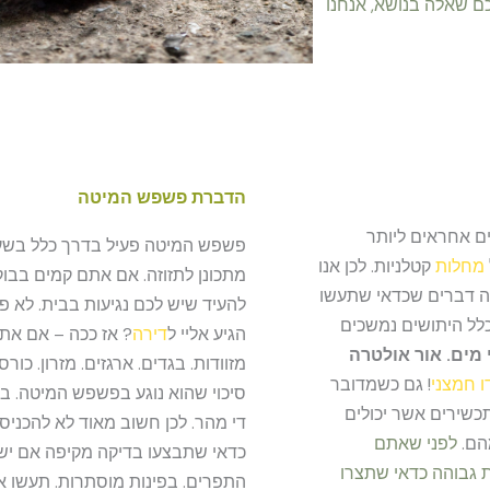
כם שאלה בנושא, אנחנו
הדברת פשפש המיטה
ים אחראים ליותר
פשפש המיטה פעיל בדרך כלל בשעות
מחלות
קטלניות. לכן אנו
מתכונן לתזוזה. אם אתם קמים בבוקר
ה דברים שכדאי שתעשו
להעיד שיש לכם נגיעות בבית. לא פ
כלל היתושים נמשכים
הגיע אליי ל
דירה
? אז ככה – אם אתם
מים. אור אולטרה
מזוודות. בגדים. ארגזים. מזרון. כור
ו חמצני
! גם כשמדובר
סיכוי שהוא נוגע בפשפש המיטה. 
תכשירים אשר יכולים
די מהר. לכן חשוב מאוד לא להכניס 
הם.
לפני שאתם
כדאי שתבצעו בדיקה מקיפה אם יש 
ת גבוהה כדאי שתצרו
התפרים. בפינות מוסתרות. תעשו א