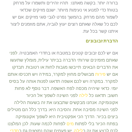
ברורה יותר. בקשה מאתנו: תהיו זהירים ותשמרו על מרחק
בטוח! כדי למנוע אי נעימות מיותר. ישנם מזיקים שכדאי
לשמור מהם מרחק. בהמשך נפרט לגבי סוגי מזיקים. אם יש
לכם כל שאלה שאתם רוצים יעוץ לגביה, אתם מוזמנים ליצור
איתנו קשר בכל עת.
הדברת זבובונים
אם יש לכם זבובים קטנים במטבח או בחדרי האמבטיה.
לפני
שאתם מזמינים שירותי הדברה בביתר עילית,
מומלץ שתעשו
את הדברים הבאים: תייבשו מגבות לחות או רטובות. תבדקו
אם יש
פירות
מבושלים מחוץ למקרר, במידה ויש תכניסו אותם
למקרר. במקרה ויש לכם אשפה תדאגו לפנות אותה על בסיס
יומי. כדאי שיהיה מכסה לפח האשפה. דבר נוסף לא פחות
חשוב: תדאגו כל
לילה
לפני השינה לשפוך אל הכיור
אקונומיקה. אנחנו מבקשים שתבצעו את זה בשעות הלילה
לפני השינה מסיבה אחת. והסיבה היא: בדרך כלל הם מטילים
ביצים בכיור. הדרך הכי אפקטיבית היא לשפוך אקונומיקה
בפתח הכיור בלי לפתוח
מים
לפחות לכמה שעות. לכן המלצנו
לכם לבצע את זה ב
לילה
. יש פעמים שהם נמצאים גם ב
חדרי