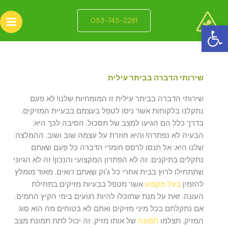
ילוג
תוכן
053-745-2281
פתח סרגל נגישות
שירותי הדברה בביתר עילית
שירותי הדברה בביתר עילית זו המומחיות שלנו! לא פעם
נתקלנו בלקוחות אשר ניסו לטפל בעצמם בבעיית המזיקים.
בדרך כלל הם הגיעו למצב של תסכול. הסיבה לכך היא:
הבעיה לא נפתרה! והיא חוזרת על עצמה שוב ושוב. ההמלצה
שלנו היא: אל תנסו לרסס חומרי הדברה כל פעם שאתם
נתקלים בתיקנים. זה לא הפתרון המקצועי והנכון! זה לא הגיוני
שתתחילו לרוץ בבית אחרי כל ג'וק שאתם רואים. מאוד מומלץ
להזמין
בעל מקצוע
אשר מטפל בבעיות מזיקים בתחילת
העונה. זאת על מנת שתוכלו להיות רגועים בימי הקיץ החמים.
אם נתקלתם בכל מיני מזיקים ואתם לא בטוחים מה הוא סוג
המזיק. תצלמו
תמונה
של אותו מזיק. זה יכול לתת תמונת מצב