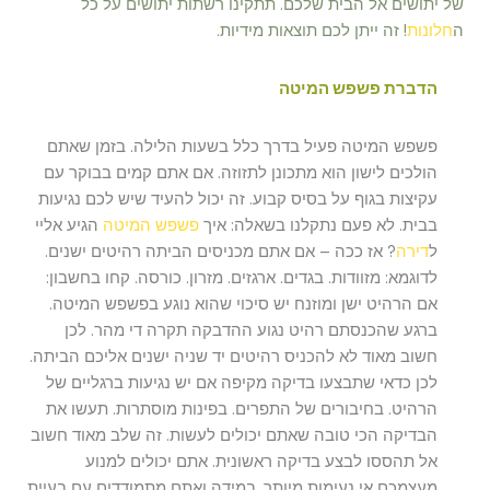
של יתושים אל הבית שלכם. תתקינו רשתות יתושים על כל
ה
חלונות
! זה ייתן לכם תוצאות מידיות.
הדברת פשפש המיטה
פשפש המיטה פעיל בדרך כלל בשעות הלילה. בזמן שאתם
הולכים לישון הוא מתכונן לתזוזה. אם אתם קמים בבוקר עם
עקיצות בגוף על בסיס קבוע. זה יכול להעיד שיש לכם נגיעות
בבית. לא פעם נתקלנו בשאלה: איך
פשפש המיטה
הגיע אליי
ל
דירה
? אז ככה – אם אתם מכניסים הביתה רהיטים ישנים.
לדוגמא: מזוודות. בגדים. ארגזים. מזרון. כורסה. קחו בחשבון:
אם הרהיט ישן ומוזנח יש סיכוי שהוא נוגע בפשפש המיטה.
ברגע שהכנסתם רהיט נגוע ההדבקה תקרה די מהר. לכן
חשוב מאוד לא להכניס רהיטים יד שניה ישנים אליכם הביתה.
לכן כדאי שתבצעו בדיקה מקיפה אם יש נגיעות ברגליים של
הרהיט. בחיבורים של התפרים. בפינות מוסתרות. תעשו את
הבדיקה הכי טובה שאתם יכולים לעשות. זה שלב מאוד חשוב
אל תהססו לבצע בדיקה ראשונית. אתם יכולים למנוע
מעצמכם אי נעימות מיותר. במידה ואתם מתמודדים עם בעיית