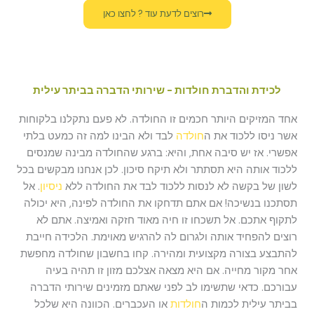
רוצים לדעת עוד ? לחצו כאן
לכידת והדברת חולדות - שירותי הדברה בביתר עילית
אחד המזיקים היותר חכמים זו החולדה. לא פעם נתקלנו בלקוחות
אשר ניסו ללכוד את ה
חולדה
לבד ולא הבינו למה זה כמעט בלתי
אפשרי. אז יש סיבה אחת, והיא: ברגע שהחולדה מבינה שמנסים
ללכוד אותה היא תסתתר ולא תיקח סיכון. לכן אנחנו מבקשים בכל
לשון של בקשה לא לנסות ללכוד לבד את החולדה ללא
ניסיון
. אל
תסתכנו בנשיכה! אם אתם תדחקו את החולדה לפינה, היא יכולה
לתקוף אתכם. אל תשכחו זו חיה מאוד חזקה ואמיצה. אתם לא
רוצים להפחיד אותה ולגרום לה להרגיש מאוימת. הלכידה חייבת
להתבצע בצורה מקצועית ומהירה. קחו בחשבון שחולדה מחפשת
אחר מקור מחייה. אם היא מצאה אצלכם מזון זו תהיה בעיה
עבורכם. כדאי שתשימו לב לפני שאתם מזמינים שירותי הדברה
בביתר עילית לכמות ה
חולדות
או העכברים. הכוונה היא שלכל