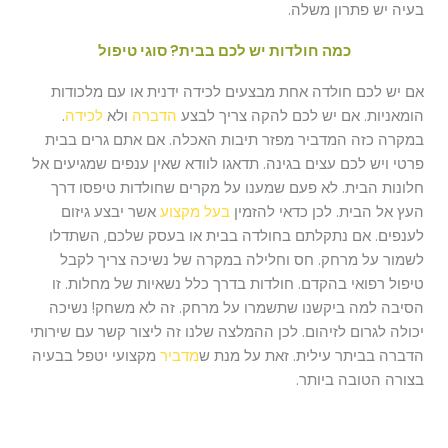
בעיה יש פתרון משלה.
כמה חולדות יש לכם בבית? סוגי טיפול
אם יש לכם חולדה אחת מבצעים לכידה ידנית או עם מלכודות
הומאניות. אם יש לכם להקה צריך לבצע
הדברה
ולא
לכידה
.
במקרה כזה המדביר מפזר תיבות האכלה. אם אתם גרים בבית
פרטי ויש לכם עצים בגינה. תדאגו לוודא שאין ענפים שמגיעים אל
חלונות הבית. לא פעם שמענו על מקרים שחולדות טיפסו דרך
העץ אל הבית. לכן כדאי להזמין
בעל מקצוע
אשר יבצע גיזום
לענפים. אם נתקלתם בחולדה בבית או בעסק שלכם, השתדלו
לשמור על מרחק. חס וחלילה במקרה של נשיכה צריך לקבל
טיפול רפואי בהקדם. חולדות בדרך כלל נשאיות של מחלות. זו
הסיבה למה ביקשנו שתשמרו על מרחק. זה לא משחק! נשיכה
יכולה לגרום לזיהום. לכן ההמלצה שלנו זה ליצור קשר עם שירותי
הדברה בביתר עילית. זאת על מנת ש
מדביר
מקצועי יטפל בבעיה
בצורה הטובה ביותר.