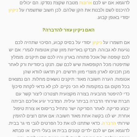
לדוגמא: אם יש לכם
ארונות
מטבח שקצת נסדקו. הם יכולים
להיכנס לשם ולבנות את הקן שלהם. לכן חשוב שתשמרו על
ניקיון
יסודי באופן קבוע.
האם ניקיון עוזר להדברה?
אם תשמרו על
ניקיון
יסודי על בסיס קבוע, הסיכוי שתהיה לכם
נגיעות לא גבוהה. תבדקו באריזות מזון שהן אטומות לגמרי. אם יש
לכם קופסה של אוכל פתוחה בארון והיו לכם שם תיקנים. מומלץ
שתיפטרו מכל הקופסאות שיש לכם שם. תנקו ביסודיות ורק לאחר
מכן תכניסו לארון מוצרי מזון חדשים. רק תדאגו לוודא שהן
אטומות. הערה חשובה מאוד: תיקנים נושאים מחלות. הם נמצאים
בכל מקום גם במקומות לא הכי נקיים. לכן לא כדאי לקחת סיכון!
כדי להיפטר מהבעיה בצורה מקצועית תצטרכו ליצור קשר עם
חברת שירותי הדברה בביתר עילית. המדביר יגיע אליכם הביתה
יבצע סריקה. לאחר הסריקה ישר נתחיל בריסוס או צורת טיפול
אחרת. יש לנו בקשה אחת מאוד חשובה: אם אתם רוצים להזמין
שירותי
הדברה
. כדאי שתתנו לנו את כל הפרטים לגבי מי גר בבית.
לדוגמא: אם יש לכם ילדים קטנים בבית או בעלי חיים או סבתא