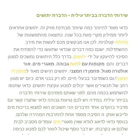
שירותי הדברה בביתר עילית - הדברת יתושים
כדאי מאוד להיזהר כמה שיותר מבחינת מזיק זה. יתושים אחראים
ליותר ממיליון מקרי מוות בכל שנה. כתוצאה מהתפשטות של
מחלות
קטלניות. לכן אנו מבקשים מכם לעשות את מירב
ההשתדלות. ישנם כמה דברים שכדאי שתעשו כדי להפחית את
הסיכוי להיעקץ על ידי
יתושים
. בדרך כלל היתושים נמשכים למגוון
דברים. והם:
מקומות עם
לחות
גבוהה. מאגרי מים. אור
אולטרה סגול. פחמן דו חמצני.
יתושים רגישים מאוד ל
פחמן דו
חמצני
! גם כשמדובר בבעלי חיים, לא רק בבני אדם. כיום יש מגוון
רחב של תכשירים אשר יכולים למנוע עקיצת יתושים. כדאי שתנסו
להשתמש בכמה מהם.
לפני שאתם מזמינים שירותי הדברה
בביתר עילית.
במידה ויש לכם נגיעות גבוהה כדאי שתצרו קשר עם
מדביר בהקדם. אחד הדברים הכי חשובים הוא למצוא בריכות מים
ולייבש אותן. זו הסיבה מספר אחת להתרבות המהירה שלהם.
בנוסף כדאי לדאוג לוודא שאין מאגרי
מים
עומדים מסביב לבית
שלכם או בקרבתו. יש דבר נוסף שיכול לעזור לכם למנוע כניסה