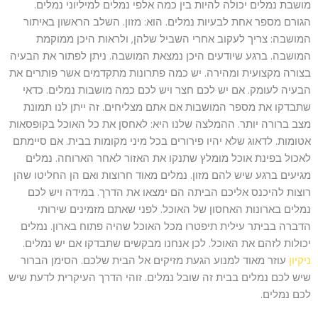
מושבת נמלים יכולה להיות בין כמה אלפי נמלים למיליוני נמלים.
הגורם מספר אחת לבעיות נמלים. הוא: מזון. השלב הראשון באיתור
המושבה: צריך לעקוב אחרי השביל שלהן, ולראות היכן ממוקמת
המושבה. ברגע שיודעים היכן נמצאת המושבה. ניתן לפתור את הבעיה
בצורה מקצועית ומהירה. יש כמה פתרונות מתקדמים אשר פותרים את
הבעיה לעומק. אם יש לכם חצר ויש לכם כמה מושבות נמלים. כדאי
שתבדקו את מספר המושבות אם אתם מצליחים. זה ייתן לנו תמונת
מצב ברורה יותר. ההמלצה שלנו היא: לאחסן את כל האוכל בקופסאות
אטומות. לדאוג שלא יהיו פירורים בכל מיני מקומות בבית. אם סיימתם
לאכול בפינת אוכל מומלץ שתנקו את האזור לאחר הארוחה. נמלים
מגיעים ברגע שיש להם מזון. נמלים מאוד חרוצות ואם הן החליטו שהן
רוצות להיכנס אליכם הביתה הם ימצאו את הדרך. במידה ויש לכם
נמלים בארונות האחסון של האוכל. לפני שאתם מזמינים שירותי
הדברה בביתר עילית תיפטרו מכל האוכל שהיה פתוח בארון. נמלים
יכולות לזהם את האוכל. לכן אנחנו מבקשים שתבדקו אם יש נמלים.
ניקיון
עוזר מאוד למנוע הגעת מזיקים אל הבית שלכם. הסימן הברור
שיש לכם נמלים בבית זה שובל נמלים. זוהי הדרך העיקרית לדעת שיש
לכם נמלים.