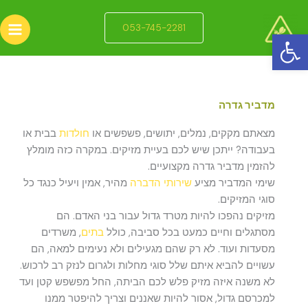
ילוג
תוכן
053-745-2281
פתח סרגל נגישות
מדביר גדרה
מצאתם מקקים, נמלים, יתושים, פשפשים או
חולדות
בבית או
בעבודה? ייתכן שיש לכם בעיית מזיקים. במקרה כזה מומלץ
להזמין מדביר גדרה מקצועיים.
שימי המדביר מציע
שירותי הדברה
מהיר, אמין ויעיל כנגד כל
סוגי המזיקים.
מזיקים נהפכו להיות מטרד גדול עבור בני האדם. הם
מסתגלים וחיים כמעט בכל סביבה, כולל
בתים
, משרדים
מסעדות ועוד. לא רק שהם מגעילים ולא נעימים למאה, הם
עשויים להביא איתם שלל סוגי מחלות ולגרום לנזק רב לרכוש.
לא משנה איזה מזיק פלש לכם הביתה, החל מפשפש קטן ועד
למכרסם גדול, אסור להיות שאננים וצריך להיפטר ממנו