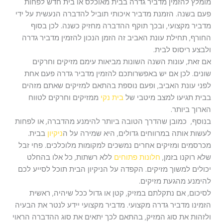
מומלץ להזמין מדביר גדרה בבית מאוכלס או בית חדש לפחות
פעם בשנה. הזמנת מדביר איכותי תוביל להדברה הנעשית על ידי
מדביר מקצועי, ובכך תוקף ההדברה מחזיק כשנה. לכן בסוף
החורף, תחילת עונת האביב זה הזמן הנכון להזמין מדביר גדרה
ולבצע ריסוס לבית.
אם זאת, עונות השנה השונות מביאות עימם מזיקים וחרקים
שונים. לכן אם יש באפשרותכם להזמין מדביר גדרה פעם אחת
לפני עונת האביב, ופעם נוספת בהתאם למזיקים שאתם מזהים
בבית תגיעו למצב מיטבי של
בית נקי
ממזיקים וחרקים לטווח
הארוך ביותר.
בנוסף, כמובן שהדרך הטובה ביותר להימנע מהדברה, או לפחות
לעשות אותה במרווחים גדולים, היא שמירה על ה
ניקיון
בבית.
מכרסמים ומזיקים אחרים נמשכים למקומות מלוכלכים. פחי זבל
שלא רוקנו בזמן,
חלונות פתוחים
ללא רשתות, כל אלו בהחלט
יכולים למשוך מזיקים. הקפדה על הניקיון הבית תוכל לסייע לכם
להימנע מהגעת מזיקים.
לסיכום, אם נתקלתם במזיק, קטן או גדול ככל שיהיה, ראשית
הזמינו מדביר גדרה מקצועי. מדביר מקצועי יידע לנטר את הבעיה
ולזהות את סוג המזיק, בהתאם לכך יתאים את סוג ההדברה הראוי