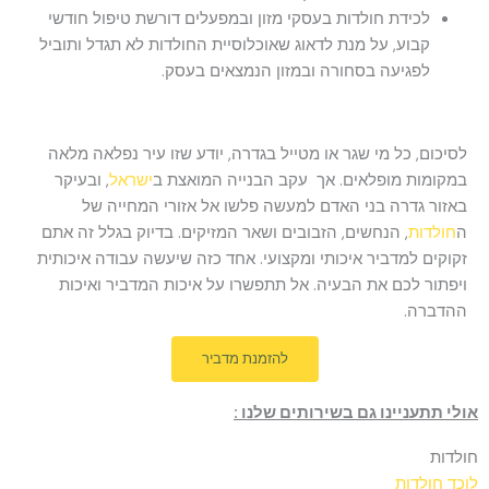
לכידת חולדות בעסקי מזון ובמפעלים דורשת טיפול חודשי
קבוע, על מנת לדאוג שאוכלוסיית החולדות לא תגדל ותוביל
לפגיעה בסחורה ובמזון הנמצאים בעסק.
לסיכום, כל מי שגר או מטייל בגדרה, יודע שזו עיר נפלאה מלאה
במקומות מופלאים. אך עקב הבנייה המואצת ב
ישראל
, ובעיקר
באזור גדרה בני האדם למעשה פלשו אל אזורי המחייה של
ה
חולדות
, הנחשים, הזבובים ושאר המזיקים. בדיוק בגלל זה אתם
זקוקים למדביר איכותי ומקצועי. אחד כזה שיעשה עבודה איכותית
ויפתור לכם את הבעיה. אל תתפשרו על איכות המדביר ואיכות
ההדברה.
להזמנת מדביר
אולי תתעניינו גם בשירותים שלנו :
חולדות
לוכד חולדות