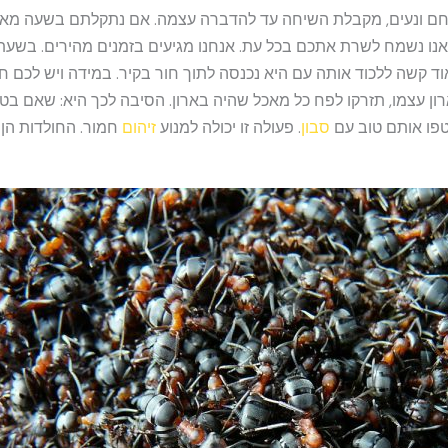
ם ונעים, מקבלת השיחה עד להדברה עצמה. אם נתקלתם בשעה מאוח
 להתקשר, אנו נשמח לשרת אתכם בכל עת. אנחנו מגיעים בזמנים מהירים. ב
ד קשה ללכוד אותה עם היא נכנסה לתוך חור בקיר. במידה ויש לכם ח
ון עצמו, תזרקו לפח כל מאכל שהיה בארון. הסיבה לכך היא: שאם ב
טפו אותם טוב עם
סבון
. פעולה זו יכולה למנוע
זיהום
חמור. החולדות הן 