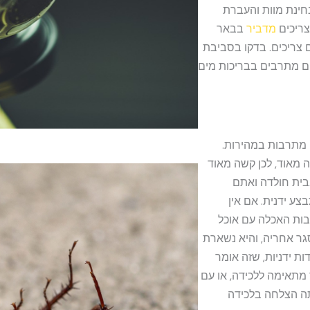
חינת מוות והעברת
צריכים
מדביר
בבאר
 צריכים. בדקו בסביבת
 הם מתרבים בבריכות מים
 מתרבות במהירות.
מאוד, לכן קשה מאוד
בית חולדה ואתם
ע ידנית. אם אין
בות האכלה עם אוכל
גר אחריה, והיא נשארת
ת ידניות, שזה אומר
תאימה ללכידה, או עם
יתה הצלחה בלכידה