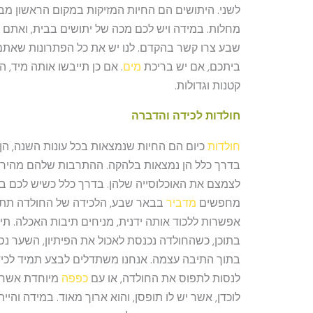
לשני. היתושים הם החיות המזיקות במקום הראשון מב
מחלות. במידה ויש לכם מכה של יתושים בבית, ואתם 
שבע צרו קשר בהקדם. לנו יש את כל הפתרונות שאתם
ביתכם, אם יש בריכת
מים
. אם כן תייבשו אותה מיד,
קטנות וגדולות.
חולדות לכידה והדברה
חולדות
כיום הם החיות שנמצאות בכל עונות השנה, הן
בדרך כלל הן נמצאות בלהקה. ההתרבות שלהם מהירה 
לצמצם את האוכלוסייה שלהן. בדרך כלל כשיש לכם ב
מחפשים
מדביר
בבאר שבע, הלכידה של החולדה תתבצ
אפשרות ללכוד אותה ידנית, מניחים תיבות האכלה. תי
בתוכן, כשהחולדה נכנסת לאכול את הפיתיון, השער נס
בתוך התיבה עצמה. אנחנו משתדלים לבצע תמיד לכידו
לנסות לתפוס את החולדה, או עם
כפפה
מיוחדת אשר מ
לוכדן, אשר יש לו תופסן, והוא ארוך מאוד. במידה והי