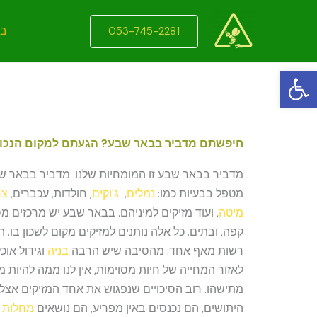
ילוג
תוכן
בי
053-745-2281
פתח סרגל נגישות
חיפשתם מדביר בבאר שבע? הגעתם למקום הנכון
מדביר בבאר שבע זו המומחיות שלנו. מדביר בבאר ש
מטפל בבעיות כמו:
נמלים
,
ג'וקים
, חולדות, עכברים,
צר
מיטה
, ועוד מזיקים למיניהם. בבאר שבע יש מרכזים מ
קפה, ובתים. כל אלה נותנים למזיקים מקום לשכון בו. 
רשות מאף אחד. מהסיבה שיש הרבה
בניה
וגידול אוכ
לאזור המחייה של חיות מסוימות, אין לנו ממה להיות 
מתישהו. רוב הסיכויים שנפגוש את אחד המזיקים אצלנ
היתושים, הם נכנסים באין מפריע, הם נושאים
מחלות
ו