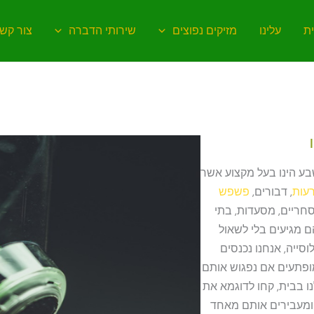
ת
עלינו
מזיקים נפוצים
שירותי הדברה
צור קש
בע הינו בעל מקצוע אשר
עות
, דבורים,
פשפש
סחריים, מסעדות, בתי
הם מגיעים בלי לשאול
לוסייה, אנחנו נכנסים
מופתעים אם נפגוש אותם
ו בבית, קחו לדוגמא את
מעבירים אותם מאחד