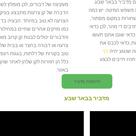
ים מדביר בבאר שבע.
מעקיצה של דבורים, לכן מומלץ לשמ
 פשפש המיטה. יש כמה
הדברה של קן צרעות מתבצע בעיק
שחורות במקום מסתור,
הצרעה לא טוב במיוחד. הבעיה בדבור
בים די מהר, לכן כדאי
כמו מזיקים אחרים שחיים במחילות
כדאי שגם אתם תעשו
והדבורים יכולים לבנות קן קרוב מא
ת, כדאי לכבס את
צרעה או דבורה בחצר או בבית שלכ
נקי
טוב בקורות של דלתות, בגגות רעפים
תהיו חייבים לבצע
כלל הן חוזרות לקן שלהן לאחר שהן
באזור.
להזמנת מדביר
מדביר בבאר שבע