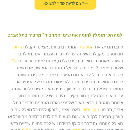
רוצים לדעת עוד ? לחצו כאן
למה הכי מומלץ להזמין את שימי המדביר? מדביר בתל אביב
לחברתנו יש את ה
מכשור
המתקדם ביותר, אצלנו תקבלו
שירות
חם ונעים, מקבלת השיחה עד להדברה עצמה. אם נתקלתם
בשעה מאוחרת בחולדה בבית שלכם, אנחנו זמינים עבורכם
24
שעות ביממה 7 ימים בשבוע. אל תהססו להתקשר, אנו נשמח
לשרת אתכם בכל עת. אנחנו מגיעים בזמנים מהירים. בשעת
לכידת החולדה זה פרט חשוב לא פחות. תנסו לא להפחיד את
החולדה שלא תברח לכם, מכיוון שיהיה מאוד קשה ללכוד אותה
עם היא נכנסה לתוך חור בקיר. במידה ויש לכם חולדה בתוך
ארונות המטבח, כדאי מאוד שלפני שאתם מזמינים מדביר בתל
אביב, תבצעו
ניקוי יסודי
בארון עצמו, תזרקו לפח כל מאכל שהיה
בארון. הסיבה לכך היא: שאם בטעות החולדה כרסמה מהאוכל אז
האוכל מזוהם. זה דבר מסוכן! במידה ויש לכם פחיות שתייה כדאי