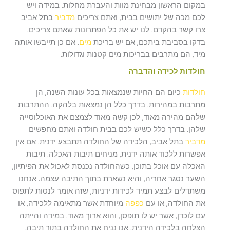
במקום הראשון מבחינת מוות והעברת מחלות. במידה ויש
לכם מכה של יתושים בבית, ואתם צריכים
מדביר
בתל אביב
צרו קשר בהקדם. לנו יש את כל הפתרונות שאתם צריכים.
בדקו בסביבת ביתכם, אם יש בריכת
מים
. אם כן תייבשו אותה
מיד, הם מתרבים בבריכות מים קטנות וגדולות.
חולדות לכידה והדברה
חולדות
כיום הם החיות שנמצאות בכל עונות השנה, הן
מתרבות במהירות. בדרך כלל הן נמצאות בלהקה. ההתרבות
שלהם מהירה מאוד, לכן קשה מאוד לצמצם את האוכלוסייה
שלהן. בדרך כלל כשיש לכם בבית חולדה ואתם מחפשים
מדביר
בתל אביב, הלכידה של החולדה תתבצע ידנית. אם אין
אפשרות ללכוד אותה ידנית, מניחים תיבות האכלה. תיבות
האכלה עם אוכל בתוכן, כשהחולדה נכנסת לאכול את הפיתיון,
השער נסגר אחריה, והיא נשארת בתוך התיבה עצמה. אנחנו
משתדלים לבצע תמיד לכידות ידניות, שזה אומר לנסות לתפוס
את החולדה, או עם
כפפה
מיוחדת אשר מתאימה ללכידה, או
עם לוכדן, אשר יש לו תופסן, והוא ארוך מאוד. במידה והייתה
הצלחה בלכידה הידנית, אנו נניח את החולדה בתוך תיבה,