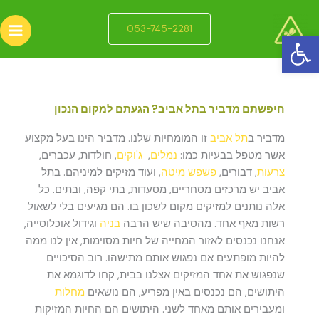
ילוג
תוכן
053-745-2281
פתח סרגל נגישות
חיפשתם מדביר בתל אביב? הגעתם למקום הנכון
מדביר ב
תל אביב
זו המומחיות שלנו. מדביר הינו בעל מקצוע
אשר מטפל בבעיות כמו:
נמלים
,
ג'וקים
, חולדות, עכברים,
צרעות
, דבורים,
פשפש מיטה
, ועוד מזיקים למיניהם. בתל
אביב יש מרכזים מסחריים, מסעדות, בתי קפה, ובתים. כל
אלה נותנים למזיקים מקום לשכון בו. הם מגיעים בלי לשאול
רשות מאף אחד. מהסיבה שיש הרבה
בניה
וגידול אוכלוסייה,
אנחנו נכנסים לאזור המחייה של חיות מסוימות, אין לנו ממה
להיות מופתעים אם נפגוש אותם מתישהו. רוב הסיכויים
שנפגוש את אחד המזיקים אצלנו בבית, קחו לדוגמא את
היתושים, הם נכנסים באין מפריע, הם נושאים
מחלות
ומעבירים אותם מאחד לשני. היתושים הם החיות המזיקות