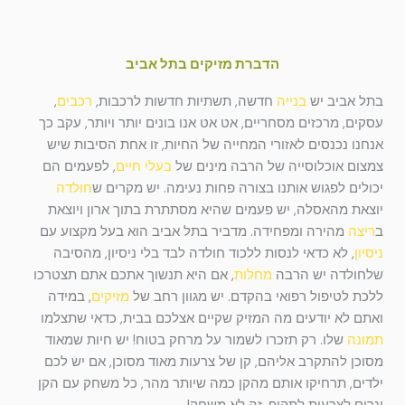
הדברת מזיקים בתל אביב
בתל אביב יש
בנייה
חדשה, תשתיות חדשות לרכבות,
רכבים
,
עסקים, מרכזים מסחריים, אט אט אנו בונים יותר ויותר, עקב כך
אנחנו נכנסים לאזורי המחייה של החיות, זו אחת הסיבות שיש
צמצום אוכלוסייה של הרבה מינים של
בעלי חיים
, לפעמים הם
יכולים לפגוש אותנו בצורה פחות נעימה. יש מקרים ש
חולדה
יוצאת מהאסלה, יש פעמים שהיא מסתתרת בתוך ארון ויוצאת
ב
ריצה
מהירה ומפחידה. מדביר בתל אביב הוא בעל מקצוע עם
ניסיון
, לא כדאי לנסות ללכוד חולדה לבד בלי ניסיון, מהסיבה
שלחולדה יש הרבה
מחלות
, אם היא תנשוך אתכם אתם תצטרכו
ללכת לטיפול רפואי בהקדם. יש מגוון רחב של
מזיקים
, במידה
ואתם לא יודעים מה המזיק שקיים אצלכם בבית, כדאי שתצלמו
תמונה
שלו. רק תזכרו לשמור על מרחק בטוח! יש חיות שמאוד
מסוכן להתקרב אליהם, קן של צרעות מאוד מסוכן, אם יש לכם
ילדים, תרחיקו אותם מהקן כמה שיותר מהר, כל משחק עם הקן