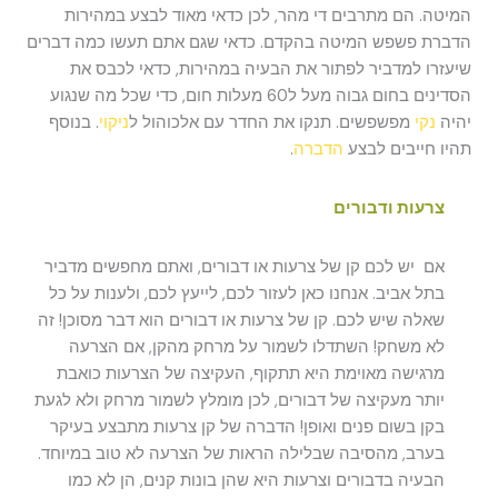
המיטה. הם מתרבים די מהר, לכן כדאי מאוד לבצע במהירות
הדברת פשפש המיטה בהקדם. כדאי שגם אתם תעשו כמה דברים
שיעזרו למדביר לפתור את הבעיה במהירות, כדאי לכבס את
הסדינים בחום גבוה מעל ל60 מעלות חום, כדי שכל מה שנגוע
יהיה
נקי
מפשפשים. תנקו את החדר עם אלכוהול ל
ניקוי
. בנוסף
תהיו חייבים לבצע
הדברה
.
צרעות ודבורים
אם יש לכם קן של צרעות או דבורים, ואתם מחפשים מדביר
בתל אביב. אנחנו כאן לעזור לכם, לייעץ לכם, ולענות על כל
שאלה שיש לכם. קן של צרעות או דבורים הוא דבר מסוכן! זה
לא משחק! השתדלו לשמור על מרחק מהקן, אם הצרעה
מרגישה מאוימת היא תתקוף, העקיצה של הצרעות כואבת
יותר מעקיצה של דבורים, לכן מומלץ לשמור מרחק ולא לגעת
בקן בשום פנים ואופן! הדברה של קן צרעות מתבצע בעיקר
בערב, מהסיבה שבלילה הראות של הצרעה לא טוב במיוחד.
הבעיה בדבורים וצרעות היא שהן בונות קנים, הן לא כמו