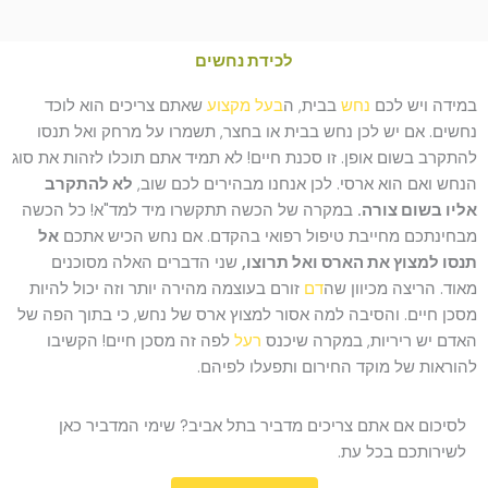
לכידת נחשים
במידה ויש לכם
נחש
בבית, ה
בעל מקצוע
שאתם צריכים הוא לוכד
נחשים. אם יש לכן נחש בבית או בחצר, תשמרו על מרחק ואל תנסו
להתקרב בשום אופן. זו סכנת חיים! לא תמיד אתם תוכלו לזהות את סוג
הנחש ואם הוא ארסי. לכן אנחנו מבהירים לכם שוב,
לא להתקרב
אליו בשום צורה.
במקרה של הכשה תתקשרו מיד למד"א! כל הכשה
מבחינתכם מחייבת טיפול רפואי בהקדם. אם נחש הכיש אתכם
אל
תנסו למצוץ את הארס ואל תרוצו,
שני הדברים האלה מסוכנים
מאוד. הריצה מכיוון שה
דם
זורם בעוצמה מהירה יותר וזה יכול להיות
מסכן חיים. והסיבה למה אסור למצוץ ארס של נחש, כי בתוך הפה של
האדם יש ריריות, במקרה שיכנס
רעל
לפה זה מסכן חיים! הקשיבו
להוראות של מוקד החירום ותפעלו לפיהם.
לסיכום אם אתם צריכים מדביר בתל אביב? שימי המדביר כאן
לשירותכם בכל עת.