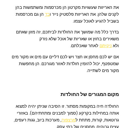
את האריזות שעשויות מקרטון הן מכרסמות ומשתמשות בהן
לקנים שלהן. את האריזות פלסטיק נייר ו
בד
הן גם מכרסמות
בשביל להגיע לאוכל עצמו.
בדרך כלל מה שמושך את החולדות לביתכם, זה מזון שאתם
משאירים בחוץ או שאריות של אוכל שלא נזרק
ולא
ניקיתם
לאחר שאכלתם.
אם יש לכם מחסן או חצר ויש לכם דליים עם מים או מקור מים
שמטפטף, יכול להזמין חולדות לאזור מגורכם. הן מחפשות
מקור מים לשתייה.
מקום המגורים של החולדות
החולדה חיה במקומות מסתור. זו הסיבה שניתן יהיה למצוא
אותה במחילות בקרקע (סמוך למבנים ומתחתיהם). באזורי
גרוטאות, קורות, מתחת ל
מרצפות
, מערכות ביוב, גגות רעפים,
עצים גבוהים, מחסנים של בתי עסק.