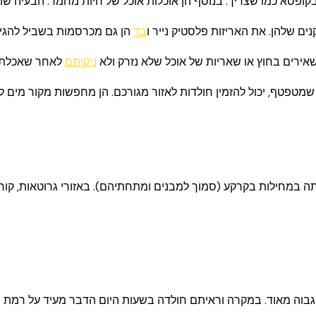
בקופסא כמו שצריך. בנוסף הן אוכלות אוכל של חיות מחמד. הבעיה ש
ם שלהן. את האריזות פלסטיק נייר ו
בד
הן גם מכרסמות בשביל להגיע
ירים בחוץ או שאריות של אוכל שלא נזרק ולא
ניקיתם
לאחר שאכלתם
שמטפטף, יכול להזמין חולדות לאזור מגורכם. הן מחפשות מקור מים ל
תה במחילות בקרקע (סמוך למבנים ומתחתיהם). באזורי גרוטאות, קור
ה גבוה מאוד. במקרה וראיתם חולדה בשעות היום הדבר מעיד על רמת 