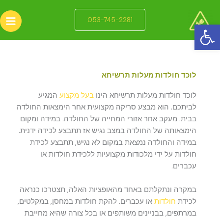
ילוג
תוכן
053-745-2281
פתח סרגל נגישות
לוכד חולדות מעלות תרשיחא
לוכד חולדות מעלות תרשיחא הינו
בעל מקצוע
המגיע
לביתכם. הוא מבצע סריקה מקצועית אחר הימצאות החולדה
בבית. מעקב אחר אזורי המחייה של החולדה. במידה ומקום
הימצאותה של החולדה במצב נגיש אז תתבצע לכידה ידנית.
במידה והחולדה נמצאת במקום לא נגיש, תתבצע לכידת
חולדות על ידי מלכודות מקצועיות ללכידת חולדות או
עכברים.
במקרה ונתקלתם באחד מהאופציות האלה, תצטרכו כנראה
לכידת
חולדות
או עכברים. להקת חולדות במחסן, במקלטים,
במרתפים, בבניינים משותפים או בכל צורה שהיא מחייבת