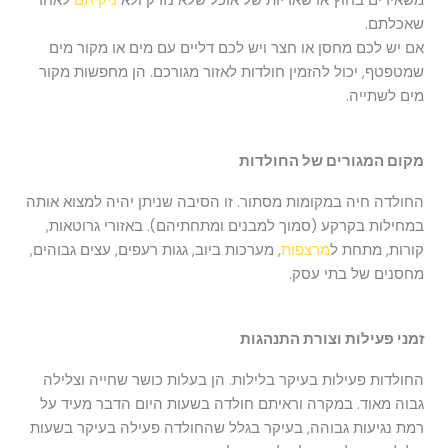
משאירים בחוץ או שאריות של אוכל שלא נזרק ולא
ניקיתם
לאחר
שאכלתם.
אם יש לכם מחסן או חצר ויש לכם דליים עם מים או מקור מים
שמטפטף, יכול להזמין חולדות לאזור מגורכם. הן מחפשות מקור
מים לשתייה.
מקום המגורים של החולדות
החולדה חיה במקומות מסתור. זו הסיבה שניתן יהיה למצוא אותה
במחילות בקרקע (סמוך למבנים ומתחתיהם). באזורי גרוטאות,
קורות, מתחת ל
מרצפות
, מערכות ביוב, גגות רעפים, עצים גבוהים,
מחסנים של בתי עסק.
זמני פעילות וצורת התנהגות
החולדות פעילות בעיקר בלילות. הן בעלות כושר שחייה וצלילה
גבוה מאוד. במקרה וראיתם חולדה בשעות היום הדבר מעיד על
רמת נגיעות גבוהה, בעיקר בגלל שהחולדה פעילה בעיקר בשעות