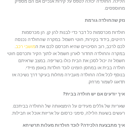
הלילה. החולדה יכולה לטפס על קירות אנכיים אם הם מספיק
מחוספסים.
נזק שהחולדה גורמת
חולדות מכרסמות כל דבר כדי לבנות להן קן. הן מכרסמות
רהיטים, בידוד בקירות, חוטי חשמל. במקרה שהחולדה נכנסה
לכם לרכב, רוב הסיכויים שהיא תכרסם לכם את ה
מושבי רכב
.
במקרה והחולדה תחדור לארון חשמל או לתוך הקיר ותכרסם חוטי
חשמל זה יכול לסכן את הבית כולו בשריפה. במצב שראיתם
חולדה בבית או במחסן הזמינו לוכד חולדות באופן מיידי.
בנוסף לכל אלה החולדה מעבירה מחלות בעיקר דרך נשיכה אז
תדאגו לשמור מרחק.
איך יודעים אם יש חולדה בבית?
שאריות של גללים מעידים על הימצאותה של החולדה בביתכם.
רעשים בשעות הלילה, סימני כרסום על אריזות אוכל או חבילות.
איך מתבצעת הלכידה? לוכד חולדות מעלות תרשיחא