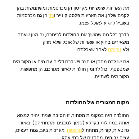
את האריזות שעשויות מקרטון הן מכרסמות ומשתמשות בהן
לקנים שלהן. את האריזות פלסטיק נייר ו
בד
הן גם מכרסמות
בשביל להגיע לאוכל עצמו.
בדרך כלל מה שמושך את החולדות לביתכם, זה מזון שאתם
משאירים בחוץ או שאריות של אוכל שלא נזרק
ולא
ניקיתם
לאחר שאכלתם.
אם יש לכם מחסן או חצר ויש לכם דליים עם מים או מקור מים
שמטפטף, יכול להזמין חולדות לאזור מגורכם. הן מחפשות
מקור מים לשתייה.
מקום המגורים של החולדות
החולדה חיה במקומות מסתור. זו הסיבה שניתן יהיה למצוא
אותה במחילות בקרקע (סמוך למבנים ומתחתיהם). באזורי
גרוטאות, קורות, מתחת ל
מרצפות
, מערכות ביוב, גגות רעפים,
עצים גבוהים, מחסנים של בתי עסק.