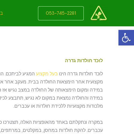
ילוג
תוכן
בי
053-745-2281
פתח סרגל נגישות
לוכד חולדות גדרה
לוכד חולדות גדרה הינו
בעל מקצוע
המגיע לביתכם. הו
מקצועית אחר הימצאות החולדה בבית. מעקב אחר אזו
במידה ומקום הימצאותה של החולדה במצב נגיש אז ת
במידה והחולדה נמצאת במקום לא נגיש, תתבצע לכידת
מלכודות מקצועיות ללכידת חולדות או עכברים.
במקרה ונתקלתם באחד מהאופציות האלה, תצטרכו כ
עכברים. להקת חולדות במחסן, במקלטים, במרתפים, ב