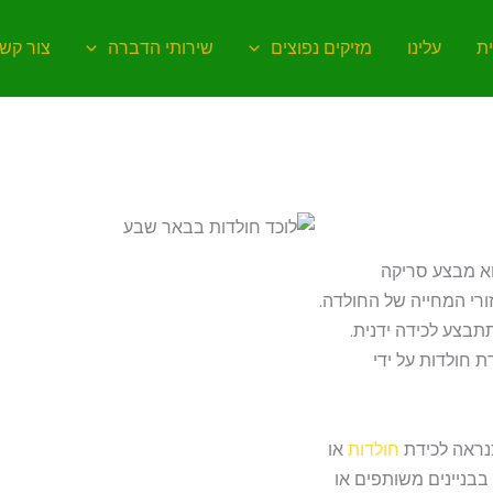
ת
עלינו
מזיקים נפוצים
שירותי הדברה
צור קש
א מבצע סריקה
רי המחייה של החולדה.
תבצע לכידה ידנית.
 חולדות על ידי
נראה לכידת
חולדות
או
בניינים משותפים או