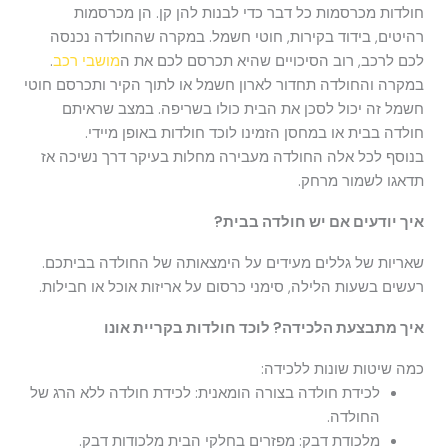
חולדות מכרסמות כל דבר כדי לבנות להן קן. הן מכרסמות
רהיטים, בידוד בקירות, חוטי חשמל. במקרה שהחולדה נכנסה
לכם לרכב, רוב הסיכויים שהיא תכרסם לכם את ה
מושבי רכב
.
במקרה והחולדה תחדור לארון חשמל או לתוך הקיר ותכרסם חוטי
חשמל זה יכול לסכן את הבית כולו בשריפה. במצב שראיתם
חולדה בבית או במחסן הזמינו לוכד חולדות באופן מיידי.
בנוסף לכל אלה החולדה מעבירה מחלות בעיקר דרך נשיכה אז
תדאגו לשמור מרחק.
איך יודעים אם יש חולדה בבית?
שאריות של גללים מעידים על הימצאותה של החולדה בביתכם.
רעשים בשעות הלילה, סימני כרסום על אריזות אוכל או חבילות.
איך מתבצעת הלכידה? לוכד חולדות בקריית אונו
כמה שיטות שונות ללכידה:
לכידת חולדה בצורה הומאנית: לכידת חולדה ללא הרג של
החולדה.
מלכודת דבק: מפזרים בחלקי הבית מלכודות דבק.