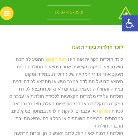
ילוג
תוכן
053-745-2281
פתח סרגל נגישות
לוכד חולדות בקריית אונו
לוכד חולדות בקריית אונו הינו
בעל מקצוע
המגיע לביתכם.
הוא מבצע סריקה מקצועית אחר הימצאות החולדה בבית.
מעקב אחר אזורי המחייה של החולדה. במידה ומקום
הימצאותה של החולדה במצב נגיש אז תתבצע לכידה ידנית.
במידה והחולדה נמצאת במקום לא נגיש, תתבצע לכידת
חולדות על ידי מלכודות מקצועיות ללכידת חולדות או עכברים.
במקרה ונתקלתם באחד מהאופציות האלה, תצטרכו כנראה
לכידת
חולדות
או עכברים. להקת חולדות במחסן, במקלטים,
במרתפים, בבניינים משותפים או בכל צורה שהיא מחייבת
הדברת חולדות.
חולדות גורמות לאי נוחות, לרוב האנשים הן יוצרות הרתעה