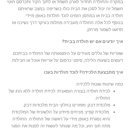
במקרה והחולדה תחדור לארון חשמל או לתוך הקיר ותכרסם חוטי
חשמל זה יכול לסכן את הבית כולו בשריפה. במצב שראיתם
חולדה בבית או במחסן הזמינו לוכד חולדות באופן מיידי.
בנוסף לכל אלה החולדה מעבירה מחלות בעיקר דרך נשיכה אז
תדאגו לשמור מרחק.
איך יודעים אם יש חולדה בבית?
שאריות של גללים מעידים על הימצאותה של החולדה בביתכם.
רעשים בשעות הלילה, סימני כרסום על אריזות אוכל או חבילות.
איך מתבצעת הלכידה? לוכד חולדות בעכו
כמה שיטות שונות ללכידה:
לכידת חולדה בצורה הומאנית: לכידת חולדה ללא הרג של
החולדה.
מלכודת דבק: מפזרים בחלקי הבית מלכודות דבק.
מלכודת קפיץ: מניחים פיתיון על הלשונית של המלכודת
והיא נסגרת באופן מידי על ראשה של החולדה. החולדה
מתה תוך רגע, וכל מה שנותר לעשות זה לפנות את הפגר