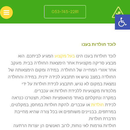
ילוג
תוכן
053-745-2281
פתח סרגל נגישות
לוכד חולדות בעכו
לוכד חולדות בעכו הינו
בעל מקצוע
המגיע לביתכם. הוא
מבצע סריקה מקצועית אחר הימצאות החולדה בבית. מעקב
אחר אזורי המחייה של החולדה. במידה ומקום הימצאותה של
החולדה במצב נגיש אז תתבצע לכידה ידנית. במידה והחולדה
נמצאת במקום לא נגיש, תתבצע לכידת חולדות על ידי
מלכודות מקצועיות ללכידת חולדות או עכברים.
במקרה ונתקלתם באחד מהאופציות האלה, תצטרכו כנראה
לכידת
חולדות
או עכברים. להקת חולדות במחסן, במקלטים,
במרתפים, בבניינים משותפים או בכל צורה שהיא מחייבת
הדברת חולדות.
חולדות גורמות לאי נוחות, לרוב האנשים הן יוצרות הרתעה