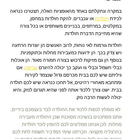
במקרה ונתקלתם באחד מהאופציות האלה, תצטרכו כנראה
לכידת
חולדות
או עכברים. להקת חולדות במחסן,
במקלטים, במרתפים, בבניינים משותפים או בכל צורה
שהיא מחייבת הדברת חולדות.
חולדות גורמות לאי נוחות, לרוב האנשים הן יוצרות הרתעה
ויש צדק בכך. הן ידועות כמעבירות מחלות וכתוקפניות.
בנוסף הן גם מזיקות לרכוש בצורה חמורה מאוד. הן אוכלות
כבלי חשמל וכבלי גז ועקב כך יכולה להיגרם
שריפה
. אם
גיליתם שיש לכם בבית מכרסם גדול שנצמד לקירות
ומתחבא מאחורי רהיטים, אל תחכו כנראה שיש לכם חולדה
בבית. ישנו צורך ללכוד אותה לפני שהיא תגרום לנזק, והיא
יכולה לעשות הרבה נזק.
לא מומלץ לנסות ללכוד את החולדה לבד בעצמכם בידיים,
אתם מסתכנים בנשיכה מסוכנת שכן החולדה מעבירה
מחלות. לכן אנחנו ממליצים לכם להזמין לוכד חולדות
בהרצליה מקצועי. חברתנו שימי המדביר תשמח לתת לכם