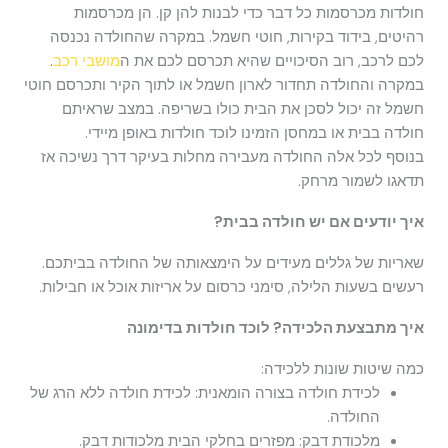
חולדות מכרסמות כל דבר כדי לבנות להן קן. הן מכרסמות
רהיטים, בידוד בקירות, חוטי חשמל. במקרה שהחולדה נכנסה
לכם לרכב, רוב הסיכויים שהיא תכרסם לכם את ה
מושבי רכב
.
במקרה והחולדה תחדור לארון חשמל או לתוך הקיר ותכרסם חוטי
חשמל זה יכול לסכן את הבית כולו בשריפה. במצב שראיתם
חולדה בבית או במחסן הזמינו לוכד חולדות באופן מיידי.
בנוסף לכל אלה החולדה מעבירה מחלות בעיקר דרך נשיכה אז
תדאגו לשמור מרחק.
איך יודעים אם יש חולדה בבית?
שאריות של גללים מעידים על הימצאותה של החולדה בביתכם.
רעשים בשעות הלילה, סימני כרסום על אריזות אוכל או חבילות.
איך מתבצעת הלכידה? לוכד חולדות בדימונה
כמה שיטות שונות ללכידה:
לכידת חולדה בצורה הומאנית: לכידת חולדה ללא הרג של
החולדה.
מלכודת דבק: מפזרים בחלקי הבית מלכודות דבק.