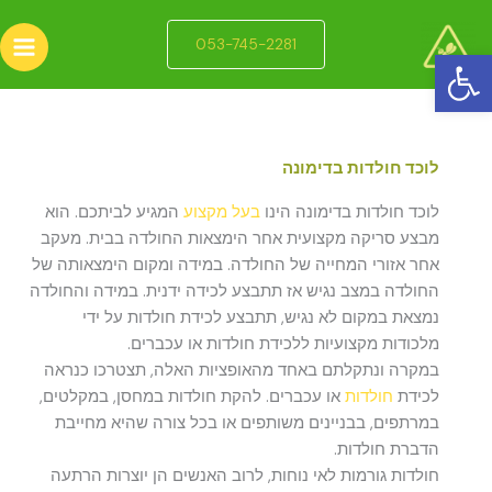
ילוג
תוכן
053-745-2281
פתח סרגל נגישות
לוכד חולדות בדימונה
לוכד חולדות בדימונה הינו
בעל מקצוע
המגיע לביתכם. הוא
מבצע סריקה מקצועית אחר הימצאות החולדה בבית. מעקב
אחר אזורי המחייה של החולדה. במידה ומקום הימצאותה של
החולדה במצב נגיש אז תתבצע לכידה ידנית. במידה והחולדה
נמצאת במקום לא נגיש, תתבצע לכידת חולדות על ידי
מלכודות מקצועיות ללכידת חולדות או עכברים.
במקרה ונתקלתם באחד מהאופציות האלה, תצטרכו כנראה
לכידת
חולדות
או עכברים. להקת חולדות במחסן, במקלטים,
במרתפים, בבניינים משותפים או בכל צורה שהיא מחייבת
הדברת חולדות.
חולדות גורמות לאי נוחות, לרוב האנשים הן יוצרות הרתעה