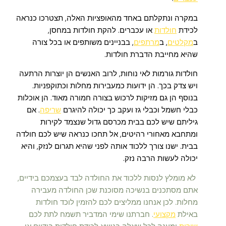
במקרה ונתקלתם באחד מהאופציות האלה, תצטרכו כנראה
לכידת
חולדות
או עכברים. להקת חולדות במחסן,
ב
מקלטים
, ב
מרתפים
, בבניינים משותפים או בכל צורה
שהיא מחייבת הדברת חולדות.
חולדות גורמות לאי נוחות, לרוב האנשים הן יוצרות הרתעה
ויש צדק בכך. הן ידועות כמעבירות מחלות וכתוקפניות.
בנוסף הן גם מזיקות לרכוש בצורה חמורה מאוד. הן אוכלות
כבלי חשמל וכבלי גז ועקב כך יכולה להיגרם
שריפה
. אם
גיליתם שיש לכם בבית מכרסם גדול שנצמד לקירות
ומתחבא מאחורי רהיטים, אל תחכו כנראה שיש לכם חולדה
בבית. ישנו צורך ללכוד אותה לפני שהיא תגרום לנזק, והיא
יכולה לעשות הרבה נזק.
לא מומלץ לנסות ללכוד את החולדה לבד בעצמכם בידיים,
אתם מסתכנים בנשיכה מסוכנת שכן החולדה מעבירה
מחלות. לכן אנחנו ממליצים לכם להזמין לוכד חולדות
באילת
מקצועי
. חברתנו שימי המדביר תשמח לתת לכם