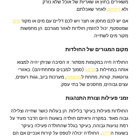
משאירים בחוץ או שאריות של אוכל שלא נזרק
ולא
ניקיתם
לאחר שאכלתם.
אם יש לכם מחסן או חצר ויש לכם דליים עם מים או מקור
מים
שמטפטף, יכול להזמין חולדות לאזור מגורכם. הן מחפשות
מקור מים לשתייה.
מקום המגורים של החולדות
החולדה חיה במקומות מסתור. זו הסיבה שניתן יהיה למצוא
אותה במחילות ב
קרקע
(סמוך למבנים ומתחתיהם). באזורי
גרוטאות, קורות, מתחת ל
מרצפות
, מערכות ביוב, גגות רעפים,
עצים גבוהים, מחסנים של בתי עסק.
זמני פעילות וצורת התנהגות
החולדות פעילות בעיקר בלילות. הן בעלות כושר שחייה וצלילה
גבוה מאוד. במקרה וראיתם חולדה בשעות היום הדבר מעיד על
רמת נגיעות גבוהה, בעיקר בגלל שהחולדה פעילה בעיקר
בשעות ה
לילה
. החולדה יכולה לטפס על קירות אנכיים אם הם