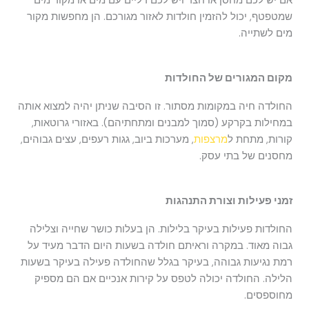
אם יש לכם מחסן או חצר ויש לכם דליים עם מים או מקור מים
שמטפטף, יכול להזמין חולדות לאזור מגורכם. הן מחפשות מקור
מים לשתייה.
מקום המגורים של החולדות
החולדה חיה במקומות מסתור. זו הסיבה שניתן יהיה למצוא אותה
במחילות בקרקע (סמוך למבנים ומתחתיהם). באזורי גרוטאות,
קורות, מתחת ל
מרצפות
, מערכות ביוב, גגות רעפים, עצים גבוהים,
מחסנים של בתי עסק.
זמני פעילות וצורת התנהגות
החולדות פעילות בעיקר בלילות. הן בעלות כושר שחייה וצלילה
גבוה מאוד. במקרה וראיתם חולדה בשעות היום הדבר מעיד על
רמת נגיעות גבוהה, בעיקר בגלל שהחולדה פעילה בעיקר בשעות
הלילה. החולדה יכולה לטפס על קירות אנכיים אם הם מספיק
מחוספסים.