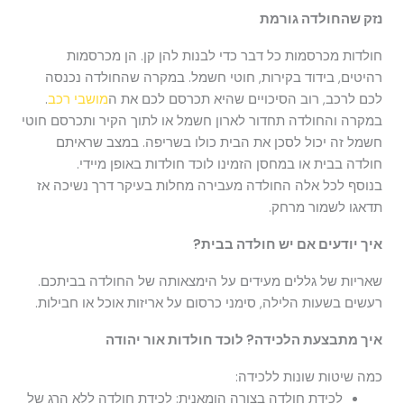
נזק שהחולדה גורמת
חולדות מכרסמות כל דבר כדי לבנות להן קן. הן מכרסמות
רהיטים, בידוד בקירות, חוטי חשמל. במקרה שהחולדה נכנסה
לכם לרכב, רוב הסיכויים שהיא תכרסם לכם את ה
מושבי רכב
.
במקרה והחולדה תחדור לארון חשמל או לתוך הקיר ותכרסם חוטי
חשמל זה יכול לסכן את הבית כולו בשריפה. במצב שראיתם
חולדה בבית או במחסן הזמינו לוכד חולדות באופן מיידי.
בנוסף לכל אלה החולדה מעבירה מחלות בעיקר דרך נשיכה אז
תדאגו לשמור מרחק.
איך יודעים אם יש חולדה בבית?
שאריות של גללים מעידים על הימצאותה של החולדה בביתכם.
רעשים בשעות הלילה, סימני כרסום על אריזות אוכל או חבילות.
איך מתבצעת הלכידה? לוכד חולדות אור יהודה
כמה שיטות שונות ללכידה:
לכידת חולדה בצורה הומאנית: לכידת חולדה ללא הרג של