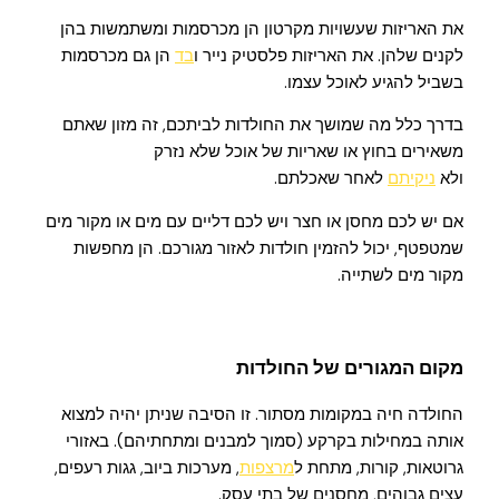
את האריזות שעשויות מקרטון הן מכרסמות ומשתמשות בהן
לקנים שלהן. את האריזות פלסטיק נייר ו
בד
הן גם מכרסמות
בשביל להגיע לאוכל עצמו.
בדרך כלל מה שמושך את החולדות לביתכם, זה מזון שאתם
משאירים בחוץ או שאריות של אוכל שלא נזרק
ולא
ניקיתם
לאחר שאכלתם.
אם יש לכם מחסן או חצר ויש לכם דליים עם מים או מקור מים
שמטפטף, יכול להזמין חולדות לאזור מגורכם. הן מחפשות
מקור מים לשתייה.
מקום המגורים של החולדות
החולדה חיה במקומות מסתור. זו הסיבה שניתן יהיה למצוא
אותה במחילות בקרקע (סמוך למבנים ומתחתיהם). באזורי
גרוטאות, קורות, מתחת ל
מרצפות
, מערכות ביוב, גגות רעפים,
עצים גבוהים, מחסנים של בתי עסק.