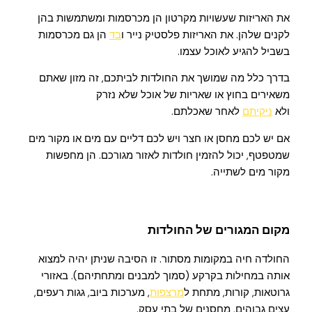
את האריזות שעשויות מקרטון הן מכרסמות ומשתמשות בהן
לקנים שלהן. את האריזות פלסטיק נייר ו
בד
הן גם מכרסמות
בשביל להגיע לאוכל עצמו.
בדרך כלל מה שמושך את החולדות לביתכם, זה מזון שאתם
משאירים בחוץ או שאריות של אוכל שלא נזרק
ולא
ניקיתם
לאחר שאכלתם.
אם יש לכם מחסן או חצר ויש לכם דליים עם מים או מקור מים
שמטפטף, יכול להזמין חולדות לאזור מגורכם. הן מחפשות
מקור מים לשתייה.
מקום המגורים של החולדות
החולדה חיה במקומות מסתור. זו הסיבה שניתן יהיה למצוא
אותה במחילות בקרקע (סמוך למבנים ומתחתיהם). באזורי
גרוטאות, קורות, מתחת ל
מרצפות
, מערכות ביוב, גגות רעפים,
עצים גבוהים, מחסנים של בתי עסק.