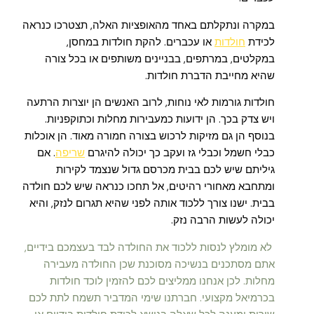
במקרה ונתקלתם באחד מהאופציות האלה, תצטרכו כנראה
לכידת
חולדות
או עכברים. להקת חולדות במחסן,
במקלטים, במרתפים, בבניינים משותפים או בכל צורה
שהיא מחייבת הדברת חולדות.
חולדות גורמות לאי נוחות, לרוב האנשים הן יוצרות הרתעה
ויש צדק בכך. הן ידועות כמעבירות מחלות וכתוקפניות.
בנוסף הן גם מזיקות לרכוש בצורה חמורה מאוד. הן אוכלות
כבלי חשמל וכבלי גז ועקב כך יכולה להיגרם
שריפה
. אם
גיליתם שיש לכם בבית מכרסם גדול שנצמד לקירות
ומתחבא מאחורי רהיטים, אל תחכו כנראה שיש לכם חולדה
בבית. ישנו צורך ללכוד אותה לפני שהיא תגרום לנזק, והיא
יכולה לעשות הרבה נזק.
לא מומלץ לנסות ללכוד את החולדה לבד בעצמכם בידיים,
אתם מסתכנים בנשיכה מסוכנת שכן החולדה מעבירה
מחלות. לכן אנחנו ממליצים לכם להזמין לוכד חולדות
בכרמיאל מקצועי. חברתנו שימי המדביר תשמח לתת לכם