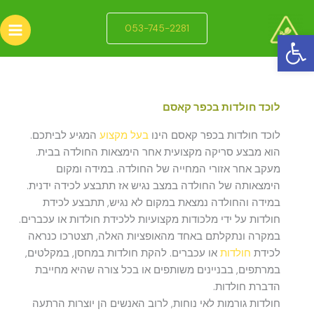
ילוג
תוכן
053-745-2281
פתח סרגל נגישות
לוכד חולדות בכפר קאסם
לוכד חולדות בכפר קאסם הינו
בעל מקצוע
המגיע לביתכם.
הוא מבצע סריקה מקצועית אחר הימצאות החולדה בבית.
מעקב אחר אזורי המחייה של החולדה. במידה ומקום
הימצאותה של החולדה במצב נגיש אז תתבצע לכידה ידנית.
במידה והחולדה נמצאת במקום לא נגיש, תתבצע לכידת
חולדות על ידי מלכודות מקצועיות ללכידת חולדות או עכברים.
במקרה ונתקלתם באחד מהאופציות האלה, תצטרכו כנראה
לכידת
חולדות
או עכברים. להקת חולדות במחסן, במקלטים,
במרתפים, בבניינים משותפים או בכל צורה שהיא מחייבת
הדברת חולדות.
חולדות גורמות לאי נוחות, לרוב האנשים הן יוצרות הרתעה