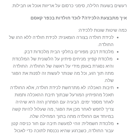
רעשים בשעות הלילה, סימני כרסום על אריזות אוכל או חבילות.
איך מתבצעת הלכידה? לוכד חולדות בכפר קאסם
כמה שיטות שונות ללכידה:
לכידת חולדה בצורה הומאנית: לכידת חולדה ללא הרג של
החולדה.
מלכודת דבק: מפזרים בחלקי הבית מלכודות דבק.
מלכודת קפיץ: מניחים פיתיון על הלשונית של המלכודת
והיא נסגרת באופן מידי על ראשה של החולדה. החולדה
מתה תוך רגע, וכל מה שנותר לעשות זה לפנות את הפגר
שלה.
תיבות האכלה: לא מתרחשת לכידת חולדה, אלא החולדה
תאכל מהפיתיון המורעל שבתוך תיבת ההאכלה ותמות
לאחר מספר ימים. הבעיה עם הפתרון הזה היא שיהיה
צריך לחפש לאחר מכן את הפגר, מה שעלול להיות קשה
במיוחד אם החולדה מתה בתוך המחילה שלה.
מלכודת חשמלית: זוהי למעשה תיבה עם חור כניסה קטן
עבור החולדה, כשברגע שהיא נכנסת לתוכה כדי לאכול