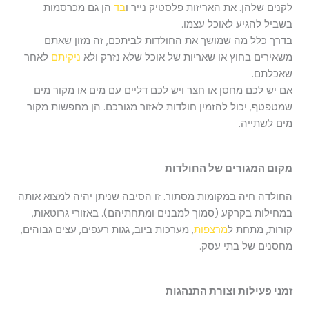
לקנים שלהן. את האריזות פלסטיק נייר ו
בד
הן גם מכרסמות
בשביל להגיע לאוכל עצמו.
בדרך כלל מה שמושך את החולדות לביתכם, זה מזון שאתם
משאירים בחוץ או שאריות של אוכל שלא נזרק ולא
ניקיתם
לאחר
שאכלתם.
אם יש לכם מחסן או חצר ויש לכם דליים עם מים או מקור מים
שמטפטף, יכול להזמין חולדות לאזור מגורכם. הן מחפשות מקור
מים לשתייה.
מקום המגורים של החולדות
החולדה חיה במקומות מסתור. זו הסיבה שניתן יהיה למצוא אותה
במחילות בקרקע (סמוך למבנים ומתחתיהם). באזורי גרוטאות,
קורות, מתחת ל
מרצפות
, מערכות ביוב, גגות רעפים, עצים גבוהים,
מחסנים של בתי עסק.
זמני פעילות וצורת התנהגות