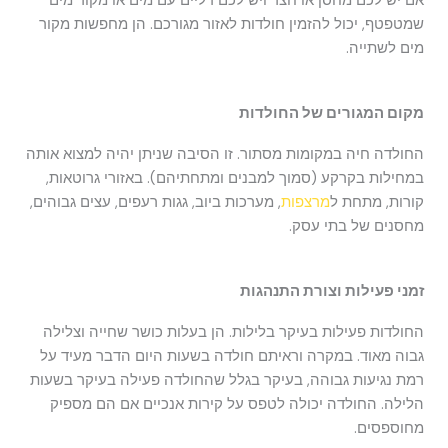
אם יש לכם מחסן או חצר ויש לכם דליים עם מים או מקור מים
שמטפטף, יכול להזמין חולדות לאזור מגורכם. הן מחפשות מקור
מים לשתייה.
מקום המגורים של החולדות
החולדה חיה במקומות מסתור. זו הסיבה שניתן יהיה למצוא אותה
במחילות בקרקע (סמוך למבנים ומתחתיהם). באזורי גרוטאות,
קורות, מתחת ל
מרצפות
, מערכות ביוב, גגות רעפים, עצים גבוהים,
מחסנים של בתי עסק.
זמני פעילות וצורת התנהגות
החולדות פעילות בעיקר בלילות. הן בעלות כושר שחייה וצלילה
גבוה מאוד. במקרה וראיתם חולדה בשעות היום הדבר מעיד על
רמת נגיעות גבוהה, בעיקר בגלל שהחולדה פעילה בעיקר בשעות
הלילה. החולדה יכולה לטפס על קירות אנכיים אם הם מספיק
מחוספסים.