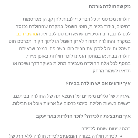
נזק שהחולדה גורמת
חולדות מכרסמות כל דבר כדי לבנות להן קן. הן מכרסמות
רהיטים, בידוד בקירות, חוטי חשמל. במקרה שהחולדה נכנסה
לכם לרכב, רוב הסיכויים שהיא תכרסם לכם את ה
מושבי רכב
.
במקרה והחולדה תחדור לארון חשמל או לתוך הקיר ותכרסם חוטי
חשמל זה יכול לסכן את הבית כולו בשריפה. במצב שראיתם
חולדה בבית או במחסן הזמינו לוכד חולדות באופן מיידי.
בנוסף לכל אלה החולדה מעבירה מחלות בעיקר דרך נשיכה אז
תדאגו לשמור מרחק.
איך יודעים אם יש חולדה בבית?
שאריות של גללים מעידים על הימצאותה של החולדה בביתכם.
רעשים בשעות הלילה, סימני כרסום על אריזות אוכל או חבילות.
איך מתבצעת הלכידה? לוכד חולדות באר יעקב
כמה שיטות שונות ללכידה:
לכידת חולדה בצורה הומאנית: לכידת חולדה ללא הרג של