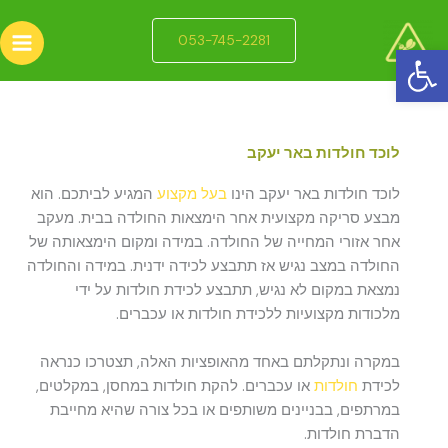
ילוג
תוכן
053-745-2281
פתח סרגל נגישות
לוכד חולדות באר יעקב
לוכד חולדות באר יעקב הינו
בעל מקצוע
המגיע לביתכם. הוא
מבצע סריקה מקצועית אחר הימצאות החולדה בבית. מעקב
אחר אזורי המחייה של החולדה. במידה ומקום הימצאותה של
החולדה במצב נגיש אז תתבצע לכידה ידנית. במידה והחולדה
נמצאת במקום לא נגיש, תתבצע לכידת חולדות על ידי
מלכודות מקצועיות ללכידת חולדות או עכברים.
במקרה ונתקלתם באחד מהאופציות האלה, תצטרכו כנראה
לכידת
חולדות
או עכברים. להקת חולדות במחסן, במקלטים,
במרתפים, בבניינים משותפים או בכל צורה שהיא מחייבת
הדברת חולדות.