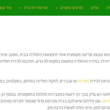
ת
עלינו
מזיקים נפוצים
שירותי הדברה
צור קש
הוא מבצע סריקה מקצועית אחר הימצאות החולדה בבית. מעקב אחר א
נית. במידה והחולדה נמצאת במקום לא נגיש, תתבצע לכידת חולדות ע
נראה לכידת
חולדות
או עכברים. להקת חולדות במחסן, במקלטים, במר
תעה ויש צדק בכך. הן ידועות כמעבירות מחלות וכתוקפניות. בנוסף הן 
יפה
. אם גיליתם שיש לכם בבית מכרסם גדול שנצמד לקירות ומתחבא
רום לנזק, והיא יכולה לעשות הרבה נזק.