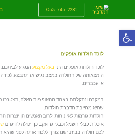
ילוג
בי
053-745-2281
תוכן
פתח סרגל נגישות
לוכד חולדות אופקים
לוכד חולדות אופקים הינו
בעל מקצוע
המגיע לביתכם. 
הימצאותה של החולדה במצב נגיש אז תתבצע לכידה יד
או עכברים.
במקרה ונתקלתם באחד מהאופציות האלה, תצטרכו כ
שהיא מחייבת הדברת חולדות.
חולדות גורמות לאי נוחות, לרוב האנשים הן יוצרות הר
אוכלות כבלי חשמל וכבלי גז ועקב כך יכולה להיגרם
שר
לכם חולדה בבית. ישנו צורך ללכוד אותה לפני שהיא תג